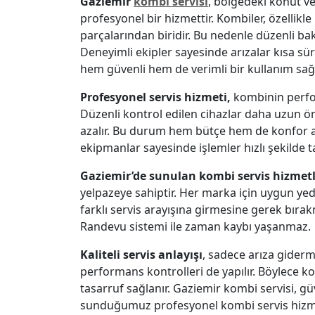
Gaziemir
kombi servisi
, bölgedeki konut ve
profesyonel bir hizmettir. Kombiler, özellik
parçalarından biridir. Bu nedenle düzenli ba
Deneyimli ekipler sayesinde arızalar kısa sü
hem güvenli hem de verimli bir kullanım sağl
Profesyonel servis hizmeti,
kombinin perfor
Düzenli kontrol edilen cihazlar daha uzun ömü
azalır. Bu durum hem bütçe hem de konfor aç
ekipmanlar sayesinde işlemler hızlı şekilde 
Gaziemir’de sunulan kombi servis hizmet
yelpazeye sahiptir. Her marka için uygun yede
farklı servis arayışına girmesine gerek bırak
Randevu sistemi ile zaman kaybı yaşanmaz.
Kaliteli servis anlayışı
, sadece arıza giderme
performans kontrolleri de yapılır. Böylece 
tasarruf sağlanır. Gaziemir kombi servisi, 
sunduğumuz profesyonel kombi servis hizmetl