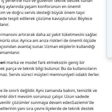
 iş yerlerine hızlı ve güvenilir teknik destek sunan
le kış aylarında yaşam konforunun en önemli
kım ve doğru servis desteği büyük önem taşır.
rede tespit edilerek çözüme kavuşturulur. Böylece
anır.
mansını artırarak daha az yakıt tüketmesini sağlar.
rlü olur. Ayrıca ani arıza riskleri de önemli ölçüde
ısından avantaj sunar. Uzman ekiplerin kullandığı
tamamlanır.
leri
marka ve model fark etmeksizin geniş bir
k parça ve teknik bilgi bulunur. Bu da kullanıcıların
maz. Servis süreci müşteri memnuniyeti odaklı ilerler.
 ile sınırlı değildir. Aynı zamanda bakım, temizlik ve
kombi dört mevsim sorunsuz çalışır. Uzun vadede
güvenilir çözümler sunmaya devam eder.Gaziemir’de
erinin yanı sıra çevre ilçelerde de teknik destek