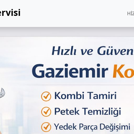
rvisi
Hİ