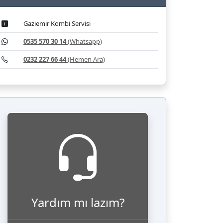
Gaziemir Kombi Servisi
0535 570 30 14
(Whatsapp)
0232 227 66 44
(Hemen Ara)
Yardım mı lazım?